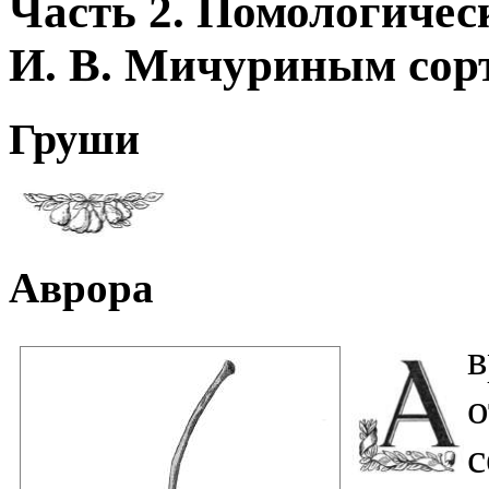
Часть 2. Помологичес
И. В. Мичуриным сор
Груши
Аврора
с