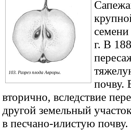
Сапежа
крупно
семени
г. В 18
переса
тяжелу
103. Разрез плода Авроры.
почву. 
вторично, вследствие пер
другой земельный участо
в песчано-илистую почву. 