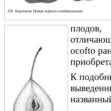
105. Бергамот Новик первого плодоношения.
плодов,
отличающ
ocofto ра
приобрет
К подобн
выведенн
названны