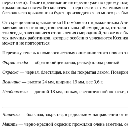
перчатками). Такое скрещивание интересно уже по одному тому,
крыжовника совсем без колючек — перспектива заманчивая и в в
бесколючего крыжовника будет производиться во много раз быст
От скрещивания крыжовника Штамбового с крыжовником Анибут
завязавшиеся от оплодотворения пыльцой смородины, отстали в
эти ягоды, завязавшиеся от опыления смородиной, также все бы
тех научных работников, которые особенно увлекаются Ксениям
может и не повториться.
Перехожу теперь к помологическому описанию этого нового з
Форма ягоды
— обратно-яйцевидная, рельеф плода ровный.
Окраска
— черная, блестящая, как бы покрытая лаком. Поверх
Величина
— высота 24 мм, ширина 19 мм, вес 3,6 г.
Плодоножка
— длиной 18 мм, тонкая, светлозеленой окраски, 
Чашечка
— большая, закрытая, в радиальном направлении от не
Мякоть
— черно-красной окраски; прожилки очень заметны, он