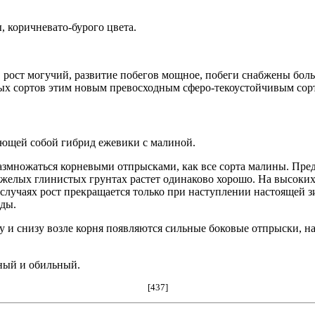
 коричневато-бурого цвета.
ы, рост могучий, развитие побегов мощное, побеги снабжены б
арых сортов этим новым превосходным сферо-текоустойчивым сор
яющей собой гибрид ежевики с малиной.
азмножаться корневыми отпрысками, как все сорта малины. Предп
яжелых глинистых грунтах растет одинаково хорошо. На высоких
их случаях рост прекращается только при наступлении настоящей
оды.
у и снизу возле корня появляются сильные боковые отпрыски, н
дный и обильный.
[437]