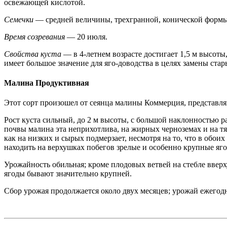
освежающей кислотой.
Семечки
— средней величины, трехгранной, конической формы,
Время созревания
— 20 июля.
Свойства куста
— в 4-летнем возрасте достигает 1,5 м высот
имеет большое значение для яго-доводства в целях замены ст
Малина Продуктивная
Этот сорт произошел от сеянца малины Коммерция, представл
Рост куста сильный, до 2 м высоты, с большой наклонностью р
почвы малина эта неприхотлива, на жирных черноземах и на т
как на низких и сырых подмерзает, несмотря на то, что в обо
находить на верхушках побегов зрелые и особенно крупные яг
Урожайность обильная; кроме плодовых ветвей на стебле вверх
ягоды бывают значительно крупней.
Сбор урожая продолжается около двух месяцев; урожай ежего