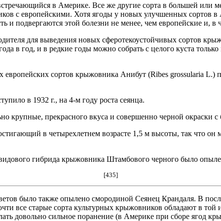
тречающийся в Америке. Все же другие сорта в большей или м
иков с европейскими. Хотя ягоды у новых улучшенных сортов в
ь и подвергаются этой болезни не менее, чем европейские и, в ч
одителя для выведения новых сферотекоустойчивых сортов крыж
ода в год, и в редкие годы можно собрать с целого куста только 
х европейских сортов крыжовника Анибут (Ribes grossularia L.
упило в 1932 г., на 4-м году роста сеянца.
но крупные, прекрасного вкуса и совершенно черной окраски с
остигающий в четырехлетнем возрасте 1,5 м высоты, так что о
ежвидового гибрида крыжовника Штамбового черного было опыл
[435]
ветов было также опылено смородиной Сеянец Крандаля. В пос
очти все старые сорта культурных крыжовников обладают в той 
делать довольно сильное поранение (в Америке при сборе ягод