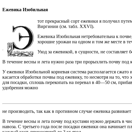
Ежевика Изобильная
тот прекрасный сорт ежевики я получил путем
Виргинии (см. табл. XXVI).
Ежевика Изобильная нетребовательна к почве, 
хорошие урожаи на одном и том же месте в те
Уход за ежевикой, в сущности, не составляет б
В течение весны и лета нужно раза три прорыхлить почву под к
У ежевики Изобильной корневая система располагается сжато и
касается обработки почвы под ежевику, то несмотря на то, что
для посадки, сплошь перекопать на перевал в 40—50 см, приб
удобрения можно
не производить, так как в противном случае ежевика развива
В течение весны и лета почву под кустами нужно держать в чис
навоза. С третьего года после посадки ежевики она начинает п
каждый куст, приносящий до 3 кг ягод.