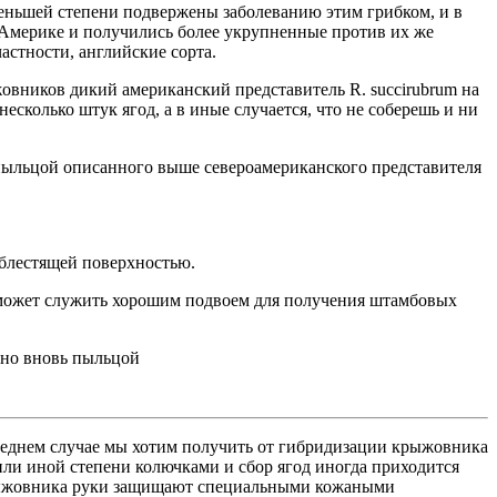
еньшей степени подвержены заболеванию этим грибком, и в
 Америке и получились более укрупненные против их же
астности, английские сорта.
овников дикий американский представитель R. succirubrum на
несколько штук ягод, а в иные случается, что не соберешь и ни
) пыльцой описанного выше североамериканского представителя
 блестящей поверхностью.
н может служить хорошим подвоем для получения штамбовых
ено вновь пыльцой
леднем случае мы хотим получить от гибридизации крыжовника
или иной степени колючками и сбор ягод иногда приходится
 крыжовника руки защищают специальными кожаными