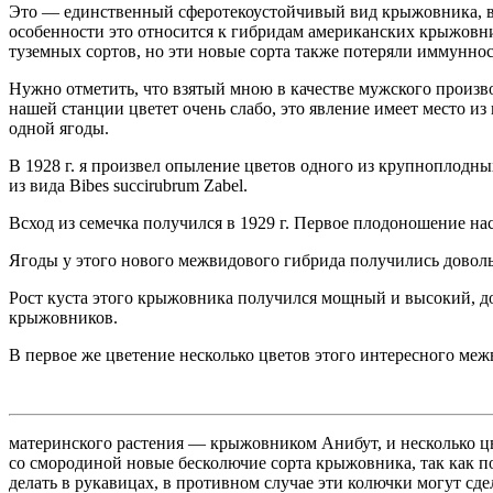
Это — единственный сферотекоустойчивый вид крыжовника, вс
особенности это относится к гибридам американских крыжовн
туземных сортов, но эти новые сорта также потеряли иммунност
Нужно отметить, что взятый мною в качестве мужского произв
нашей станции цветет очень слабо, это явление имеет место из г
одной ягоды.
В 1928 г. я произвел опыление цветов одного из крупноплодны
из вида Bibes succirubrum Zabel.
Всход из семечка получился в 1929 г. Первое плодоношение наст
Ягоды у этого нового межвидового гибрида получились доволь
Рост куста этого крыжовника получился мощный и высокий, д
крыжовников.
В первое же цветение несколько цветов этого интересного м
материнского растения — крыжовником Анибут, и несколько ц
со смородиной новые бесколючие сорта крыжовника, так как п
делать в рукавицах, в противном случае эти колючки могут с