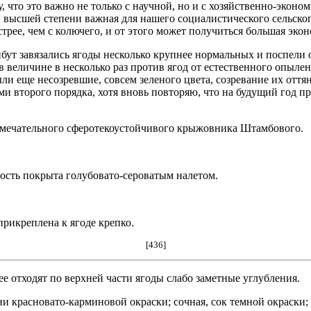
 что это важно не только с научной, но и с хозяйственно-эконом
ысшей степени важная для нашего социалистического сельского х
рее, чем с колючего, и от этого может получиться большая экон
 завязались ягоды несколько крупнее нормальных и поспели он
 величине в несколько раз против ягод от естественного опылен
ли еще несозревшие, совсем зеленого цвета, созревание их оття
и второго порядка, хотя вновь повторяю, что на будущий год п
амечательного сферотекоустойчивого крыжовника Штамбового.
ность покрыта голубовато-сероватым налетом.
прикреплена к ягоде крепко.
[436]
е отходят по верхней части ягоды слабо заметные углубления.
и красновато-карминовой окраски; сочная, сок темной окраски; 