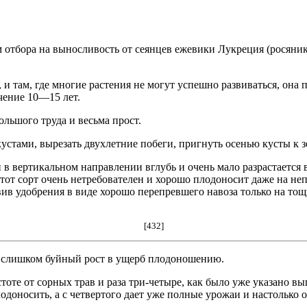
 отбора на выносливость от сеянцев ежевики Лукреция (росяник
и там, где многие растения не могут успешно развиваться, она п
чение 10—15 лет.
ольшого труда и весьма прост.
устами, вырезать двухлетние побеги, пригнуть осенью кусты к з
 в вертикальном направлении вглубь и очень мало разрастается 
 этот сорт очень нетребователен и хорошо плодоносит даже на не
авив удобрения в виде хорошо перепревшего навоза только на т
[432]
ет слишком буйный рост в ущерб плодоношению.
тоте от сорных трав и раза три-четыре, как было уже указано в
лодоносить, а с четвертого дает уже полные урожаи и настолько