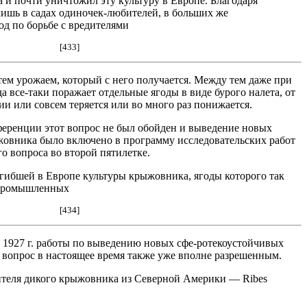
 и почти уничтожил эту культуру в Европе. Благодаря
лишь в садах одиночек-любителей, в больших же
д по борьбе с вредителями
[433]
тем урожаем, который с него получается. Между тем даже при
а все-таки поражает отдельные ягоды в виде бурого налета, от
ии или совсем теряется или во много раз понижается.
еренции этот вопрос не был обойден и выведение новых
жовника было включено в программу исследовательских работ
го вопроса во второй пятилетке.
гибшей в Европе культуры крыжовника, ягоды которого так
 промышленных
[434]
с 1927 г. работы по выведению новых сфе-ротекоустойчивых
 вопрос в настоящее время также уже вполне разрешенным.
вителя дикого крыжовника из Северной Америки — Ribes