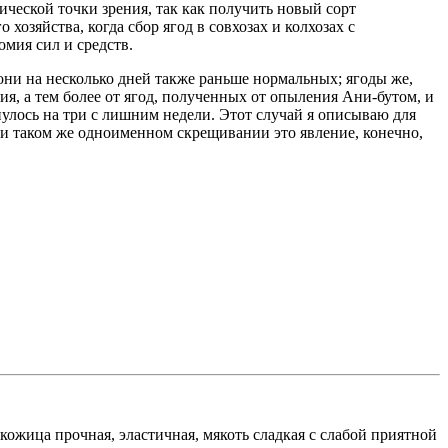
ической точки зрения, так как получить новый сорт
озяйства, когда сбор ягод в совхозах и колхозах с
омия сил и средств.
и на несколько дней также раньше нормальных; ягоды же,
ия, а тем более от ягод, полученных от опыления Ани-бутом, и
нулось на три с лишним недели. Этот случай я описываю для
ри таком же одноименном скрещивании это явление, конечно,
кожица прочная, эластичная, мякоть сладкая с слабой приятной