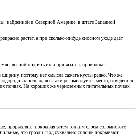
а), найденной в Северной Америке, в штате Западной
рекрасно растет, а при сколько-нибудь сносном уходе дает
емле, весной поднять их и привязать к проволоке.
в ширину, поэтому нет смысла сажать кусты редко. Что же
плодородных почвах, все-таки рекомендуется место, отведенное
ощих почвах. На хороших же черноземных питательных почвах
ыше, прорыхлять, покрывая затем тонким слоем соломистого
 обильные, что грозди ягод буквально сплошь покрывают