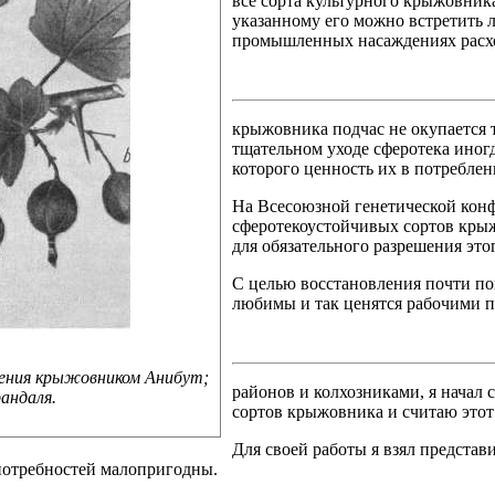
все сорта культурного крыжовника
указанному его можно встретить 
промышленных насаждениях расхо
крыжовника подчас не окупается 
тщательном уходе сферотека иногд
которого ценность их в потреблен
На Всесоюзной генетической конф
сферотекоустойчивых сортов кры
для обязательного разрешения это
С целью восстановления почти по
любимы и так ценятся рабочими
ения крыжовником Анибут;
районов и колхозниками, я начал 
андаля.
сортов крыжовника и считаю этот
Для своей работы я взял предста
 потребностей малопригодны.