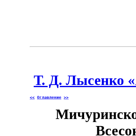
Т. Д. Лысенко 
<<
Оглавление
>>
Мичуринско
Всесо