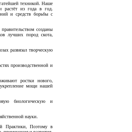
огатейшей техникой. Наше
и растёт из года в год.
ений и средств борьбы с
 правительством созданы
ков лучших пород скота,
озах развязал творческую
астях производственной и
рживают ростки нового,
а укрепление мощи нашей
довую биологическую и
зяйственной науки.
ой Практики, Поэтому в
о, применения и развития.