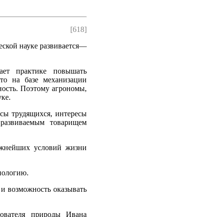
[618]
ческой науке развивается—
гает практике повышать
то на базе механизации
ность. Поэтому агрономы,
ке.
есы трудящихся, интересы
 развиваемым товарищем
важнейших условий жизни
иологию.
 и возможность оказывать
зователя природы Ивана