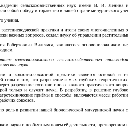
кадемии сельскохозяйственных наук имени В. И. Ленина и
и собой победу и торжество в нашей стране мичуринского уче
о учения.
растениеводческой практики и итоги своих многочисленных э
ски важных вопросов, создал науку об управлении растительн
ия Робертовича Вильямса, явившегося основоположником на
одием.
ем колхозно-совхозного сельскохозяйственного производст
ическая наука.
рии и колхозно-совхозной практики является основой и н
й силы в том, что разрешение самых глубоких теоретических
через разрешение того или иного важного практического вопр
рой только и служит наука. В разработку, в решение глубок
агротехнические приёмы и способы, включаются массы работни
рабочих совхозов.
ю роль в развитии нашей биологической мичуринской науки с
иком науки и необъятным полем её деятельности, претворением н