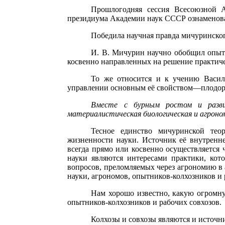
Прошлогодняя сессия Всесоюзной А
президиума Академии наук СССР ознаменовал
Победила научная правда мичуринског
И. В. Мичурин научно обобщил опыт 
косвенно направленных на решение практиче
То же относится и к учению Васил
управлении основным её свойством—плодор
Вместе с бурным ростом и развити
материалистическая биологическая и агроном
Тесное единство мичуринской тео
жизненности науки. Источник её внутренне
всегда прямо или косвенно осуществляется 
науки являются интересами практики, кото
вопросов, преломляемых через агрономию в 
науки, агрономов, опытников-колхозников и 
Нам хорошо известно, какую огромну
опытников-колхозников и рабочих совхозов.
Колхозы и совхозы являются и источн