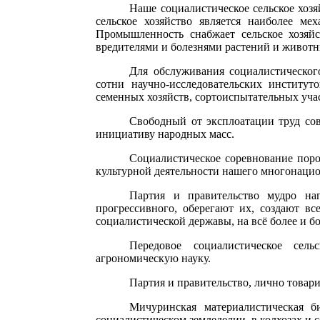
Наше социалистическое сельское хоз
сельское хозяйство является наиболее ме
Промышленность снабжает сельское хозяй
вредителями и болезнями растений и животн
Для обслуживания социалистическог
сотни научно-исследовательских институ
семенных хозяйств, сортоиспытательных уча
Свободный от эксплоатации труд сов
инициативу народных масс.
Социалистическое соревнование поро
культурной деятельности нашего многонацио
Партия и правительство мудро на
прогрессивного, оберегают их, создают вс
социалистической державы, на всё более и 
Передовое социалистическое сель
агрономическую науку.
Партия и правительство, лично товари
Мичуринская материалистическая б
социалистическом земледелии, в колхозах и 