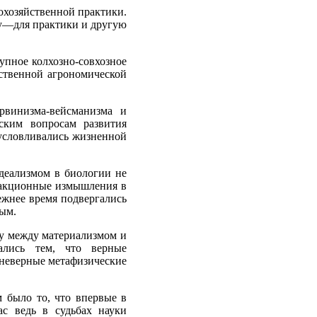
охозяйственной практики.
дну—для практики и другую
упное колхозно-совхозное
йственной агрономической
рвинизма-вейсманизма и
ским вопросам развития
бусловливались жизненной
идеализмом в биологии не
реакционные измышления в
ежнее время подвергались
ым.
бу между материализмом и
ались тем, что верные
 неверные метафизические
м было то, что впервые в
ас ведь в судьбах науки