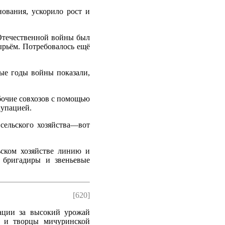
ования, ускорило рост и
Отечественной войны был
рьём. Потребовалось ещё
лые годы войны показали,
бочие совхозов с помощью
купацией.
 сельского хозяйства—вот
ьском хозяйстве линию и
, бригадиры и звеньевые
[620]
кации за высокий урожай
ы и творцы мичуринской