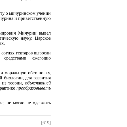
оту о мичуринском учении
чурина и приветственную
имирович Мичурин вывел
гическую науку. Царское
их.
 сотнях гектаров выросли
 средствами, ежегодно
 и моральную обстановку,
й биологии, для развития
о из теории,
объясняющей
практике
преобразовывать
е, не могло не одержать
[619]