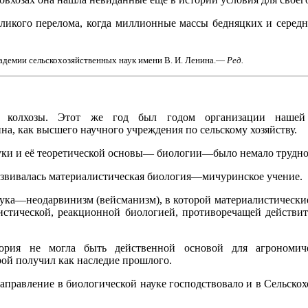
еликого перелома, когда миллионные массы бедняцких и середн
демии сельскохозяйственных наук имени В. И. Ленина.—
Ред.
 в колхозы. Этот же год был годом организации наше
на, как высшего научного учреждения по сельскому хозяйству.
уки и её теоретической основы— биологии—было немало трудно
развивалась материалистическая биология—мичуринское учение.
аука—неодарвинизм (вейсманизм), в которой материалистически
стической, реакционной биологией, противоречащей действит
еория не могла быть действенной основой для агрономи
ой получил как наследие прошлого.
аправление в биологической науке господствовало и в Сельско