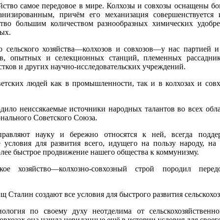
яйство самое передовое в мире. Колхозы и совхозы оснащены б
ханизированным, причём его механизация совершенствуется 
ство большим количеством разнообразных химических удобр
ых.
о сельского хозяйства—колхозов и совхозов—у нас партией и
тов, опытных и селекционных станций, племенных рассадни
стков и других научно-исследовательских учреждений.
етских людей как в промышленности, так и в колхозах и совх
дило неиссякаемые источники народных талантов во всех обл
нального Советского Союза.
правляют науку и бережно относятся к ней, всегда подде
е условия для развития всего, идущего на пользу народу, н
более быстрое продвижение нашего общества к коммунизму.
ское хозяйство—колхозно-совхозный строй породил пере
щ Сталин создают все условия для быстрого развития сельскохо
иология по своему духу неотделима от сельскохозяйственн
совхозах она нашла невиданные ещё в истории условия для своег