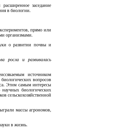
 расширенное заседание
ния в биологии.
кспериментов, прямо или
ыми организмами.
уки о развитии почвы и
ва росла и развивалась
еиссякаемым источником
 биологических вопросов
оса. Этим самым интересы
о научных биологических
ков сельскохозяйственной
ыграли массы агрономов,
ауки в жизнь.