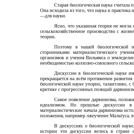
Старая биологическая наука считала 
Она исходила из того, что наука и практика 
—для науки.
Ясно, что указанная теория не могла
сельскохозяйственное производство с жизн
теории.
Поэтому в нашей биологической и 
сторонниками материалистического учени
организмов и учения Вильямса о земледели
необходимостью колхозно-совхозного сельско
Дискуссии в биологической науке им
прекращается на всём протяжении развития
биологической науке упорно, талантливо, с
критике с прогрессивных позиций дарвини
Самое появление дарвинизма, положи
идеализмом. Но прошлые дискуссии в 
материалистические начала дарвинизма ист
положения, например лжеучение Мальтуса, в
В дискуссиях о биологической науке
истории эти дискуссии велись в стране 