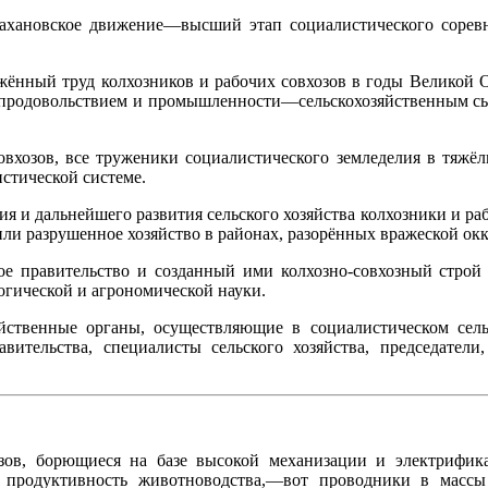
хановское движение—высший этап социалистического соревн
.
ённый труд колхозников и рабочих совхозов в годы Великой 
 продовольствием и промышленности—сельскохозяйственным сы
овхозов, все труженики социалистического земледелия в тяжё
истической системе.
я и дальнейшего развития сельского хозяйства колхозники и ра
и разрушенное хозяйство в районах, разорённых вражеской ок
кое правительство и созданный ими колхозно-совхозный строй
огической и агрономической науки.
яйственные органы, осуществляющие в социалистическом сел
вительства, специалисты сельского хозяйства, председатели
озов, борющиеся на базе высокой механизации и электрифи
ю продуктивность животноводства,—вот проводники в масс