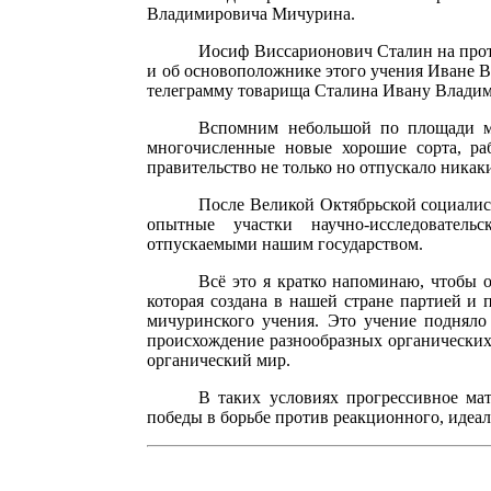
Владимировича Мичурина.
Иосиф Виссарионович Сталин на прот
и об основоположнике этого учения Иване 
телеграмму товарища Сталина Ивану Владим
Вспомним небольшой по площади м
многочисленные новые хорошие сорта, ра
правительство не только но отпускало никаки
После Великой Октябрьской социалис
опытные участки научно-исследователь
отпускаемыми нашим государством.
Всё это я кратко напоминаю, чтобы 
которая создана в нашей стране партией и 
мичуринского учения. Это учение подняло
происхождение разнообразных органических
органический мир.
В таких условиях прогрессивное ма
победы в борьбе против реакционного, идеа