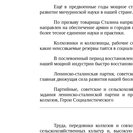
Ещё в предвоенные годы мощное ста
развитие мичуринской науки в нашей стране
По призыву товарища Сталина напряж
направлен на обеспечение армии и городов
более тесное единение науки и практики.
Колхозники и колхозницы, рабочие с
какие неиссякаемые резервы таятся в социал
В послевоенный период восстановлени
нашей мощной индустрии быстро восстановил
Ленинско-сталинская партия, советс
главная движущая сила развития нашей биол
Партийные, советские и сельскохоз
задания ленинско-сталинской партии и пра
колхозов, Герои Социалистического
Труда, передовики колхозов и совх
сельскохозяйственных культур и, высоку