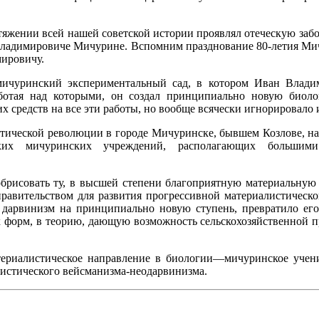
яжении всей нашей советской истории проявлял отеческую заб
Владимировиче Мичурине. Вспомним празднование 80-летия Ми
ировичу.
ичуринский экспериментальный сад, в котором Иван Влад
ботая над которыми, он создал принципиально новую биоло
х средств на все эти работы, но вообще всячески игнорировало 
тической революции в городе Мичуринске, бывшем Козлове, на
ских мичуринских учреждений, располагающих большими
обрисовать ту, в высшей степени благоприятную материальную
правительством для развития прогрессивной материалистическо
 дарвинизм на принципиально новую ступень, превратило ег
 форм, в теорию, дающую возможность сельскохозяйственной 
териалистическое направление в биологии—мичуринское учени
листического вейсманизма-неодарвинизма.