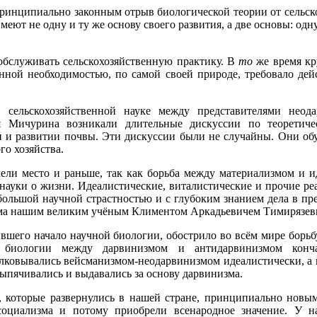
принципиально законным отрыв биологической теории от сельск
имеют не одну и ту же основу своего развития, а две основы: о
 обслуживать сельскохозяйственную практику. В
то
же время кр
енной необходимостью, по самой своей природе, требовало де
сельскохозяйственной науке между представителями неода
я Мичурина возникали длительные дискуссии по теоретиче
и и развитии почвы. Эти дискуссии были не случайны. Они о
го хозяйства.
ели место и раньше, так как борьба между материализмом и 
 науки о жизни. Идеалистические, виталистические и прочие 
 большой научной страстностью и с глубоким знанием дела в пр
зма нашим великим учёным Климентом Аркадьевичем Тимирязев
вшего начало научной биологии, обострило во всём мире борь
биологии между дарвинизмом и антидарвинизмом конч
олковывались вейсманизмом-неодарвинизмом идеалистически, а
ыпячивались и выдавались за основу дарвинизма.
, которые развернулись в нашей стране, принципиально новы
социализма и потому приобрели всенародное значение. У н