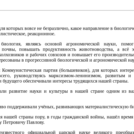
ля которых вовсе не безразлично, какое направление в биологи
листическое, реакционное.
я биология, являясь основой агрономической науки, помо
 почвы, повышать продуктивность животноводства, а всё э
 колхозников и рабочих совхозов и повышает его производитель
ересованы в прогрессивной биологической и агрономической нау
я Коммунистическая партия (большевиков), для которых интер
всего, руководствуясь марксизмом-ленинизмом, развитым и
 и будущего обеспечивали интересы трудящихся нашей страны.
тали развитие науки и культуры в нашей стране одним из 
тливо поддерживали учёных, развивающих материалистическую б
 нашей страны пору, в годы гражданской войны, нашёл время
у Петровичу Павлову.
звестного официальной царской науке великого преобра