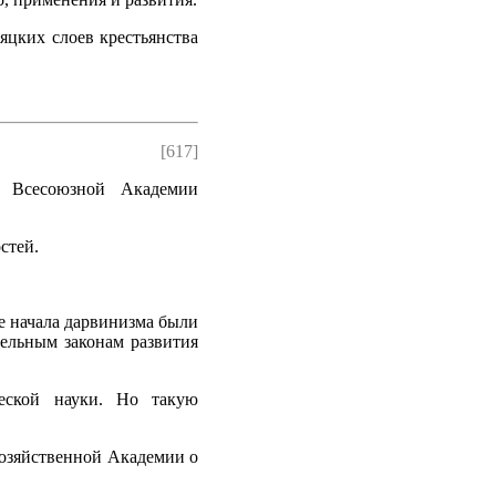
яцких слоев крестьянства
[617]
й Всесоюзной Академии
стей.
е начала дарвинизма были
ельным законам развития
ческой науки. Но такую
хозяйственной Академии о