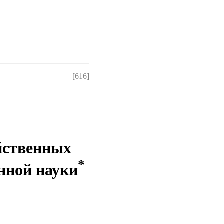
[616]
йственных
*
енной науки